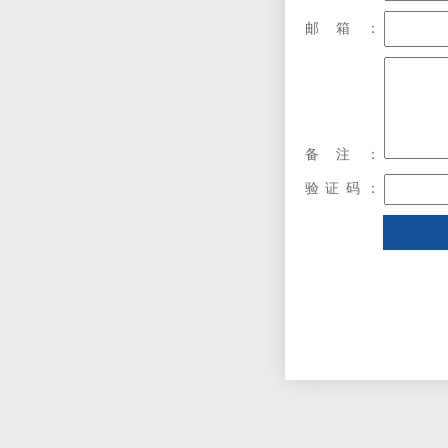
邮箱：
备注：
验证码：