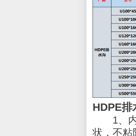
HDPE
1、内壁
状，不粘