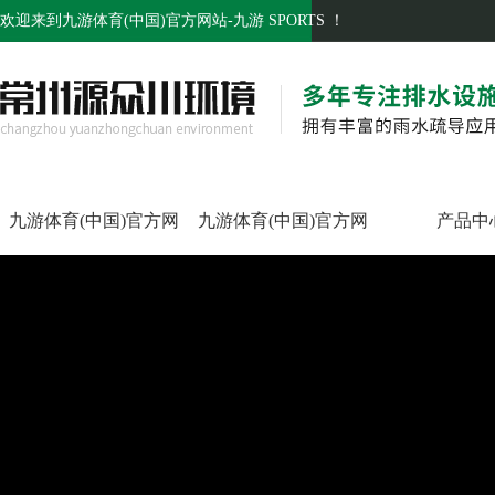
九游体育(中国)官方网站
欢迎来到九游体育(中国)官方网站-九游 SPORTS ！
九游体育(中国)官方网
九游体育(中国)官方网
产品中
站-九游 SPORTS
站-九游 SPORTS