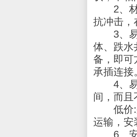
2、材质
抗冲击，
3、易于
体、跌水
备，即可
承插连接
4、易于
间，而且
低价:采
运输，安
6、安全