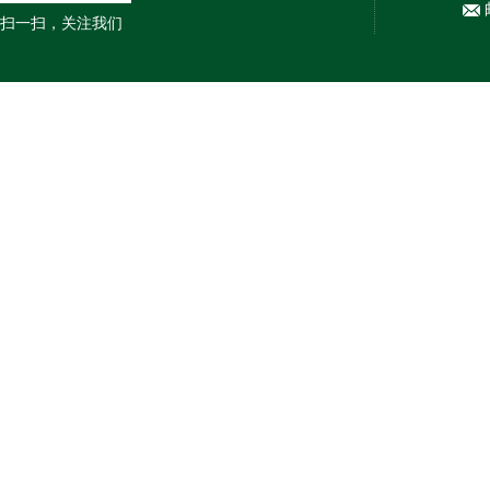
扫一扫，关注我们