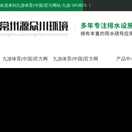
九游体育(中国)官方网站
欢迎来到九游体育(中国)官方网站-九游 SPORTS ！
九游体育(中国)官方网
九游体育(中国)官方网
产品中
站-九游 SPORTS
站-九游 SPORTS