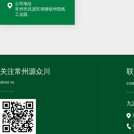
公司地址
常州市武进区湖塘镇华阳线
工业园
关注常州源众川
联
about us
con
九