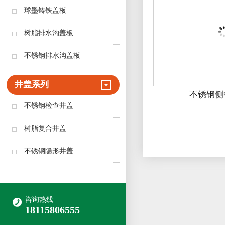
球墨铸铁盖板
树脂排水沟盖板
不锈钢排水沟盖板
井盖系列
不锈钢侧
不锈钢检查井盖
树脂复合井盖
不锈钢隐形井盖
咨询热线
18115806555