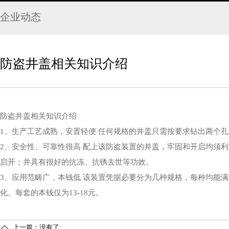
企业动态
防盗井盖相关知识介绍
防盗井盖相关知识介绍
1、生产工艺成熟，安置轻便 任何规格的井盖只需按要求钻出两个
2、安全性、可靠性很高 配上该防盗装置的井盖，牢固和开启均须
启开；并具有很好的抗冻、抗锈去世等功效。
3、应用范畴广，本钱低 该装置凭据必要分为几种规格，每种均能
化。每套的本钱仅为13-18元。
上一篇：没有了;