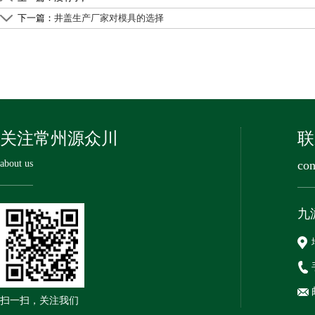
下一篇：
井盖生产厂家对模具的选择
关注常州源众川
联
about us
con
九
扫一扫，关注我们